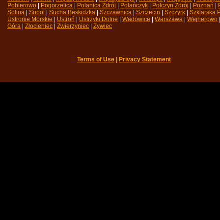
Pobierowo
| 
Pogorzelica
| 
Polanica Zdrój
| 
Polańczyk
| 
Połczyn Zdrój
| 
Poznań
| 
Solina
| 
Sopot
| 
Sucha Beskidzka
| 
Szczawnica
| 
Szczecin
| 
Szczyrk
| 
Szklarska 
Ustronie Morskie
| 
Ustroń
| 
Ustrzyki Dolne
| 
Wadowice
| 
Warszawa
| 
Wejherowo
|
Góra
| 
Złocieniec
| 
Zwierzyniec
| 
Żywiec
Terms of Use
| 
Privacy Statement