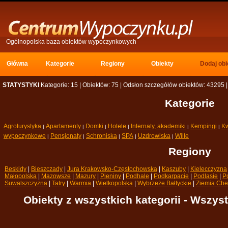
Ogólnopolska baza obiektów wypoczynkowych
Główna 
Kategorie 
Regiony 
Obiekty 
Dodaj obi
STATYSTYKI
Kategorie: 15 | Obiektów: 75 | Odsłon szczegółów obiektów: 43295 |
Kategorie
Agroturystyka
Apartamenty
Domki
Hotele
Internaty, akademiki
Kempingi
Kw
| 
| 
| 
| 
| 
| 
wypoczynkowe
Pensjonaty
Schroniska
SPA
Uzdrowiska
Wille
| 
| 
| 
| 
| 
Regiony
Beskidy
| 
Bieszczady
| 
Jura Krakowsko-Częstochowska
| 
Kaszuby
| 
Kielecczyzna
Małopolska
| 
Mazowsze
| 
Mazury
| 
Pieniny
| 
Podhale
| 
Podkarpacie
| 
Podlasie
| 
Po
Suwalszczyzna
| 
Tatry
| 
Warmia
| 
Wielkopolska
| 
Wybrzeże Bałtyckie
| 
Ziemia Che
Obiekty z wszystkich kategorii - Wszys