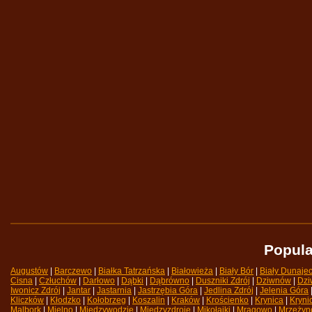
Popula
Augustów
| 
Barczewo
| 
Białka Tatrzańska
| 
Białowieża
| 
Biały Bór
| 
Biały Dunaje
Cisna
| 
Człuchów
| 
Darłowo
| 
Dąbki
| 
Dąbrówno
| 
Duszniki Zdrój
| 
Dziwnów
| 
Dzi
Iwonicz Zdrój
| 
Jantar
| 
Jastarnia
| 
Jastrzębia Góra
| 
Jedlina Zdrój
| 
Jelenia Góra
|
Kliczków
| 
Kłodzko
| 
Kołobrzeg
| 
Koszalin
| 
Kraków
| 
Krościenko
| 
Krynica
| 
Kryni
Malbork
| 
Mielno
| 
Międzywodzie
| 
Międzyzdroje
| 
Mikołajki
| 
Mrągowo
| 
Mrzeżyn