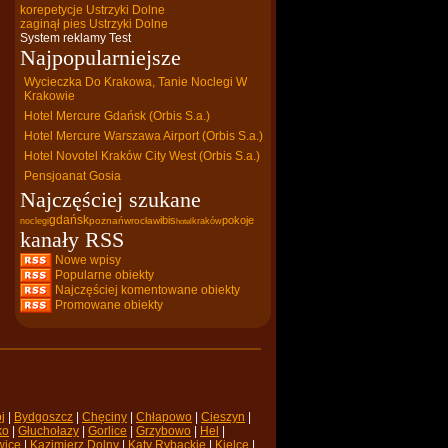
korepetycje Ustrzyki Dolne
zaginął pies Ustrzyki Dolne
System reklamy Test
Najpopularniejsze
Wycieczka Do Krakowa, Tanie Noclegi W
Krakowie
Hotel Mercure Gdańsk (Orbis S.a.)
Hotel Mercure Warszawa Airport (Orbis S.a.)
Hotel Novotel Kraków City West (Orbis S.a.)
Pensjoanat Gosia
Najczęściej szukane
gdańsk
ibis
pokoje
poznań
wrocław
noclegi
kraków
hotel
kanały RSS
Nowe wpisy
Popularne obiekty
Najczęściej komentowane obiekty
Promowane obiekty
j
| 
Bydgoszcz
| 
Chęciny
| 
Chłapowo
| 
Cieszyn
| 
ko
| 
Głuchołazy
| 
Gorlice
| 
Grzybowo
| 
Hel
| 
wice
| 
Kazimierz Dolny
| 
Kąty Rybackie
| 
Kielce
| 