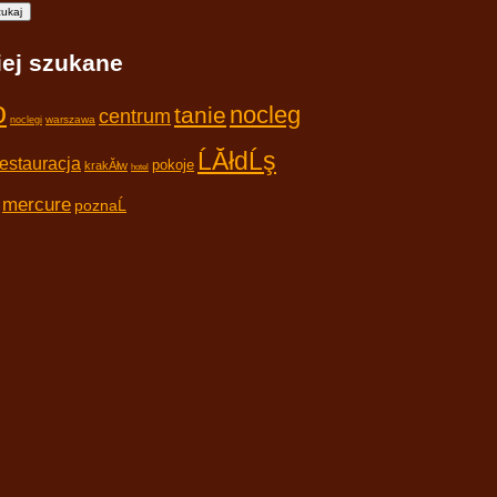
iej szukane
o
nocleg
tanie
centrum
warszawa
noclegi
ĹĂłdĹş
restauracja
pokoje
krakĂłw
hotel
mercure
poznaĹ