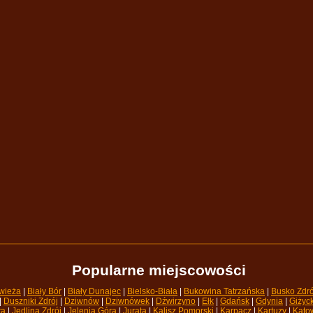
Popularne miejscowości
wieża
| 
Biały Bór
| 
Biały Dunajec
| 
Bielsko-Biała
| 
Bukowina Tatrzańska
| 
Busko Zdró
| 
Duszniki Zdrój
| 
Dziwnów
| 
Dziwnówek
| 
Dźwirzyno
| 
Ełk
| 
Gdańsk
| 
Gdynia
| 
Giżyc
ra
| 
Jedlina Zdrój
| 
Jelenia Góra
| 
Jurata
| 
Kalisz Pomorski
| 
Karpacz
| 
Kartuzy
| 
Kato