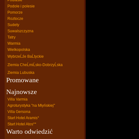
Podlasie
Podole i polesie
Pomorze
Roztocze
Sudety
Suwalszczyzna
Tatry
Warmia
Wielkopolska
WybrzeĹźe BaĹtyckie
Ziemia CheĹmiĹsko-DobrzyĹska
Ziemia Lubuska
Promowane
Najnowsze
Villa Varmia
Agroturystyka "na Młyńskiej"
Villa Gersona
Start Hotel Aramis*
Start Hotel Atos**
Warto odwiedzić