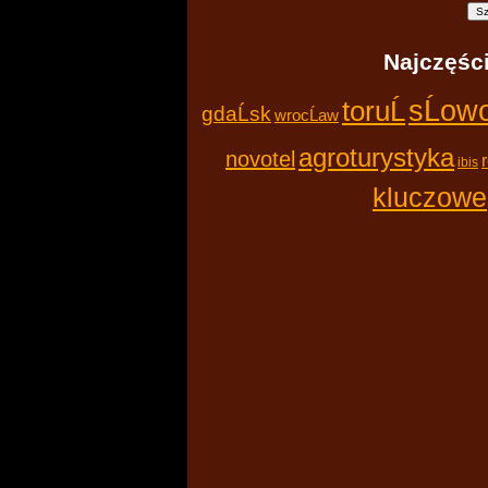
Najczęśc
toruĹ
sĹow
gdaĹsk
wrocĹaw
agroturystyka
novotel
ibis
kluczowe