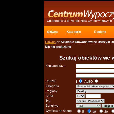
Ogólnopolska baza obiektów wypoczynkowych
Główna 
Kategorie 
Regiony 
Główna
>> 
Szukanie zaawansowane Ustrzyki Do
Nic nie znaleziono
Szukaj obiektów we 
Szukana fraza
Rodzaj
I
ALBO 
Kategoria
Regiony
Cena
Typ
Sortuj wg
Wyników na stronę
5 
10 
20 