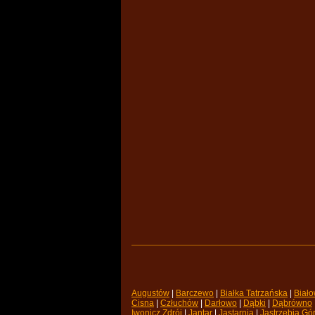
Augustów
| 
Barczewo
| 
Białka Tatrzańska
| 
Biało
Cisna
| 
Człuchów
| 
Darłowo
| 
Dąbki
| 
Dąbrówno
Iwonicz Zdrój
| 
Jantar
| 
Jastarnia
| 
Jastrzębia Gó