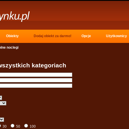
Obiekty 
Dodaj obiekt za darmo!
Opcje 
Użytkownicy 
lne noclegi
wszystkich kategoriach
30 
50 
100