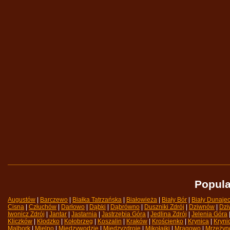
Popula
Augustów
| 
Barczewo
| 
Białka Tatrzańska
| 
Białowieża
| 
Biały Bór
| 
Biały Dunaje
Cisna
| 
Człuchów
| 
Darłowo
| 
Dąbki
| 
Dąbrówno
| 
Duszniki Zdrój
| 
Dziwnów
| 
Dzi
Iwonicz Zdrój
| 
Jantar
| 
Jastarnia
| 
Jastrzębia Góra
| 
Jedlina Zdrój
| 
Jelenia Góra
|
Kliczków
| 
Kłodzko
| 
Kołobrzeg
| 
Koszalin
| 
Kraków
| 
Krościenko
| 
Krynica
| 
Kryni
Malbork
| 
Mielno
| 
Międzywodzie
| 
Międzyzdroje
| 
Mikołajki
| 
Mrągowo
| 
Mrzeżyn