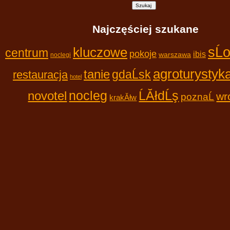
Najczęściej szukane
sĹ
kluczowe
centrum
pokoje
ibis
warszawa
noclegi
agroturystyk
tanie
gdaĹsk
restauracja
hotel
nocleg
ĹĂłdĹş
novotel
wr
poznaĹ
krakĂłw