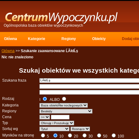
Ogólnopolska baza obiektów wypoczynkowych
Główna 
Kategorie 
Regiony 
Obiekty 
Dodaj obi
Główna
>> 
Szukanie zaawansowane ĹĂłdĹş
Nic nie znaleziono
Szukaj obiektów we wszystkich kateg
Szukana fraza
Rodzaj
I
ALBO 
Kategoria
Regiony
Cena
Typ
Sortuj wg
Wyników na stronę
5 
10 
20 
30 
50 
100