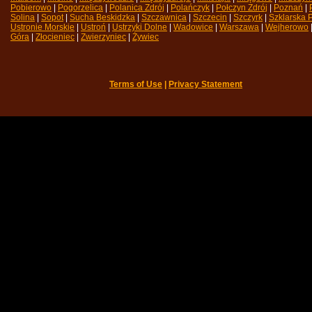
Pobierowo
| 
Pogorzelica
| 
Polanica Zdrój
| 
Polańczyk
| 
Połczyn Zdrój
| 
Poznań
| 
Solina
| 
Sopot
| 
Sucha Beskidzka
| 
Szczawnica
| 
Szczecin
| 
Szczyrk
| 
Szklarska 
Ustronie Morskie
| 
Ustroń
| 
Ustrzyki Dolne
| 
Wadowice
| 
Warszawa
| 
Wejherowo
|
Góra
| 
Złocieniec
| 
Zwierzyniec
| 
Żywiec
Terms of Use
| 
Privacy Statement